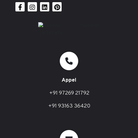
Appel
+91 97269 21792
+91 93163 36420