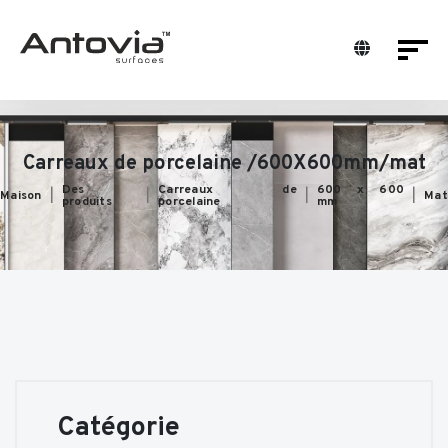
Carreaux de porcelaine /600X600mm/mat
Des
Carreaux de
600 x 600
Maison
Ma
produits
porcelaine
mm
Catégorie